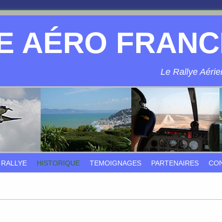
E AÉRO FRANC
Le Rallye Aérien
 RALLYE
HISTORIQUE
TEMOIGNAGES
PARTENAIRES
CO