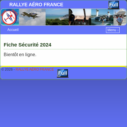
RALLYE AÉRO FRANCE
Accueil
Menu ↓
Skip to primary content
Aller au contenu secondaire
Fiche Sécurité 2024
Bientôt en ligne.
© 2026 -
RALLYE AÉRO FRANCE