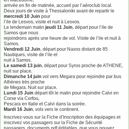
arrivée en fin de matinée, accueil par l’aéroclub local.
Deux jours de visite à Thessaloniki avant de repartir le
mercredi 10 Juin
pour
l’ile de Lesvos, visite et nuit à Lesvos.
Le lendemain matin
jeudi 11 Juin
, départ pour l’ile de
Samos que nous
rejoindrons après une heure de vol. Visite de l’ile et nuit à
Samos.
Vendredi 12 Juin
, départ pour Naxos distant de 85
Nautiques, visite de l’ile et
nuit à Samos.
Le samedi 13 juin
, départ pour Syros proche de ATHENE,
nuit sur place.
Dimanche 14 juin
vol vers Megara pour rejoindre par bus
Athènes très proche
de Megara. Nuit sur place.
Lundi 15 Juin
départ tôt le matin pour rejoindre Calvi en
Corse via Corfou,
Pescara en Italie et Calvi dans la soirée.
Mardi 16 Juin
, vols vers le continent.
Inscrivez-vous sur la Fiche d’Inscription des équipages et
inscrivez vos passagers sur la Fiche de Sécurité
passagers, documents pdf éditables, que vous pouvez