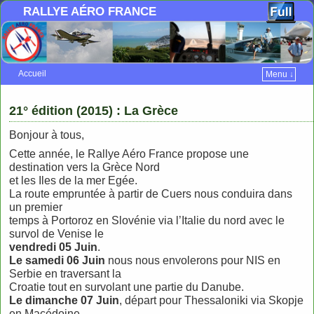
RALLYE AÉRO FRANCE
Accueil
Menu ↓
Skip to primary content
Aller au contenu secondaire
21° édition (2015) : La Grèce
Bonjour à tous,
Cette année, le Rallye Aéro France propose une
destination vers la Grèce Nord
et les Iles de la mer Egée.
La route empruntée à partir de Cuers nous conduira dans
un premier
temps à Portoroz en Slovénie via l’Italie du nord avec le
survol de Venise le
vendredi 05 Juin
.
Le samedi 06 Juin
nous nous envolerons pour NIS en
Serbie en traversant la
Croatie tout en survolant une partie du Danube.
Le dimanche 07 Juin
, départ pour Thessaloniki via Skopje
en Macédoine,