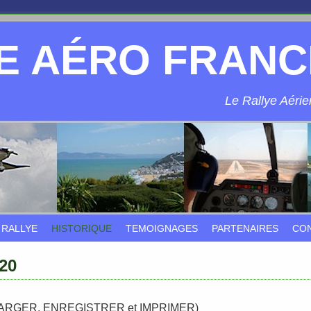
E AÉRO FRANC
Le Rallye Aérien
 RALLYE
HISTORIQUE
TEMOIGNAGES
PARTENAIRES
CO
020
ARGER, ENREGISTRER et IMPRIMER)