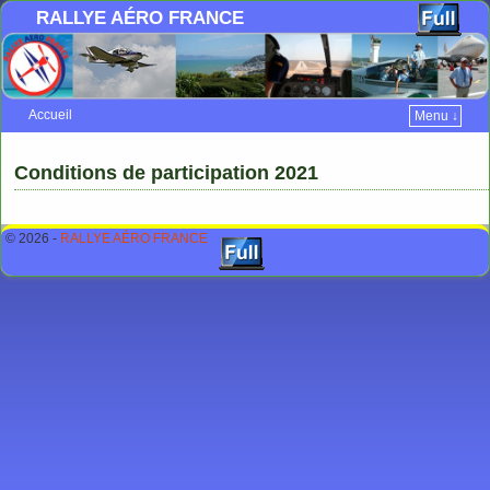
RALLYE AÉRO FRANCE
Accueil
Menu ↓
Skip to primary content
Aller au contenu secondaire
Conditions de participation 2021
© 2026 -
RALLYE AÉRO FRANCE