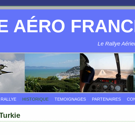
E AÉRO FRANC
Le Rallye Aérien
 RALLYE
HISTORIQUE
TEMOIGNAGES
PARTENAIRES
CO
 Turkie