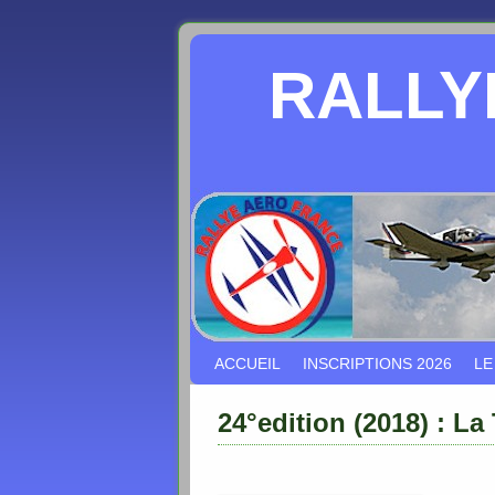
RALLY
Skip to primary content
Aller au contenu secondaire
ACCUEIL
INSCRIPTIONS 2026
LE
24°edition (2018) : La