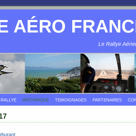
E AÉRO FRANC
Le Rallye Aérien
 RALLYE
HISTORIQUE
TEMOIGNAGES
PARTENAIRES
CO
17
rburant