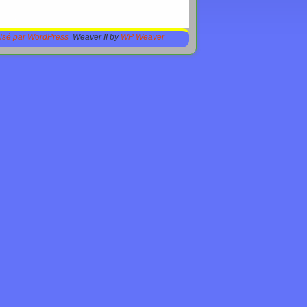
lsé par WordPress
Weaver II by
WP Weaver