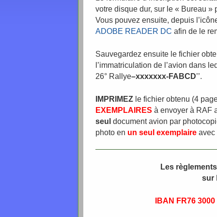
votre disque dur, sur le « Bureau » 
Vous pouvez ensuite, depuis l’icône 
ADOBE READER DC
afin de le re
Sauvegardez ensuite le fichier obt
l’immatriculation de l’avion dans le
26° Rallye
–
x
xxxxxx-FABCD
’’.
IMPRIMEZ
le fichier obtenu (4 pa
EXEMPLAIRES
à envoyer à RAF
seul
document avion par
p
hotocop
photo en
un seul
exemplaire
avec 
Les règlements 
sur 
IBAN FR76 3000