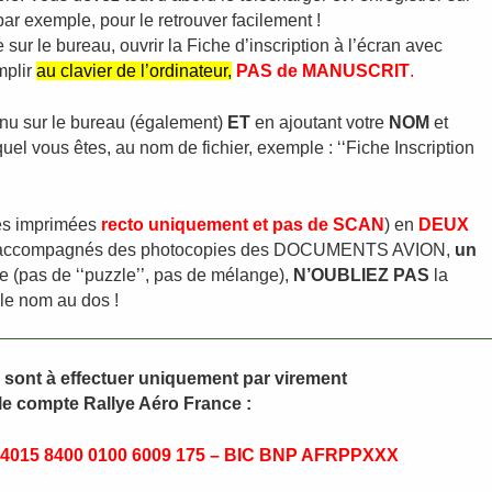
par exemple, pour le retrouver facilement !
sur le bureau, ouvrir la Fiche d’inscription à l’écran avec
mplir
au clavier de l’ordinateur,
PAS de MANUSCRIT
.
enu sur le bureau (également)
ET
en ajoutant votre
NOM
et
quel vous êtes, au nom de fichier, exemple : ‘‘Fiche Inscription
ges imprimées
recto uniquement et pas de SCAN
) en
DEUX
 accompagnés des photocopies des DOCUMENTS AVION,
u
n
ie
(pas de ‘‘puzzle’’, pas de mélange),
N’
OUBLIEZ PAS
la
le nom au dos !
sont à effectuer
uniquement
par virement
le compte Rallye Aéro France :
 4015 8400 0100 6009 175 – BIC BNP AFRPPXXX