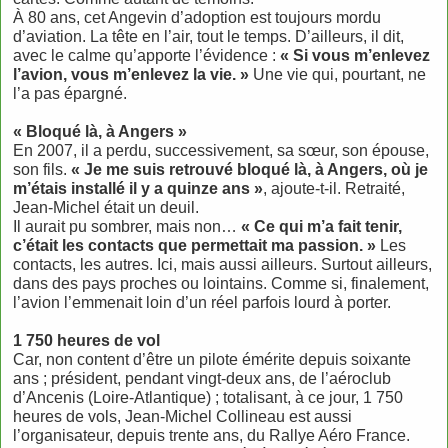
À 80 ans, cet Angevin d’adoption est toujours mordu
d’aviation. La tête en l’air, tout le temps. D’ailleurs, il dit,
avec le calme qu’apporte l’évidence :
« Si vous m’enlevez
l’avion, vous m’enlevez la vie. »
Une vie qui, pourtant, ne
l’a pas épargné.
« Bloqué là, à Angers »
En 2007, il a perdu, successivement, sa sœur, son épouse,
son fils.
« Je me suis retrouvé bloqué là, à Angers, où je
m’étais installé il y a quinze ans »
, ajoute-t-il. Retraité,
Jean-Michel était un deuil.
Il aurait pu sombrer, mais non…
« Ce qui m’a fait tenir,
c’était les contacts que permettait ma passion. »
Les
contacts, les autres. Ici, mais aussi ailleurs. Surtout ailleurs,
dans des pays proches ou lointains. Comme si, finalement,
l’avion l’emmenait loin d’un réel parfois lourd à porter.
1 750 heures de vol
Car, non content d’être un pilote émérite depuis soixante
ans ; président, pendant vingt-deux ans, de l’aéroclub
d’Ancenis (Loire-Atlantique) ; totalisant, à ce jour, 1 750
heures de vols, Jean-Michel Collineau est aussi
l’organisateur, depuis trente ans, du Rallye Aéro France.