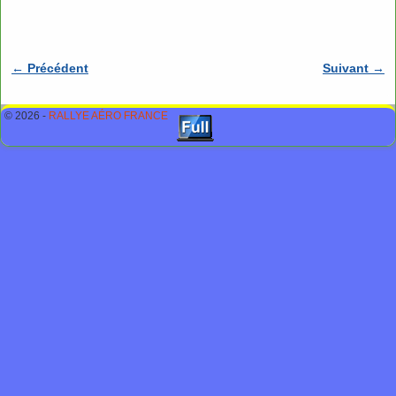
← Précédent
Suivant →
Navigation des images
© 2026 -
RALLYE AÉRO FRANCE