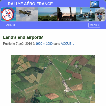
RALLYE AÉRO FRANCE
Accueil
Menu ↓
Skip to primary content
Aller au contenu secondaire
Land’s end airportM
Publié le
7 août 2016
à
1920 × 1080
dans
ACCUEIL