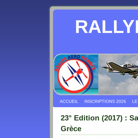
RALLY
Skip to primary content
Aller au contenu secondaire
ACCUEIL
INSCRIPTIONS 2026
LE
23° Edition (2017) : S
Grèce