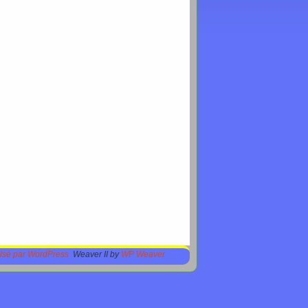
lsé par WordPress
Weaver II by
WP Weaver