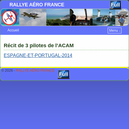
RALLYE AÉRO FRANCE
Accueil
Menu ↓
Skip to primary content
Aller au contenu secondaire
Récit de 3 pilotes de l’ACAM
ESPAGNE-ET-PORTUGAL-2014
© 2026 -
RALLYE AÉRO FRANCE