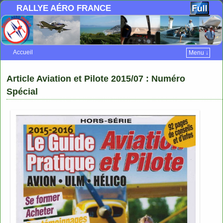
RALLYE AÉRO FRANCE
Accueil
Menu ↓
Skip to primary content
Aller au contenu secondaire
Article Aviation et Pilote 2015/07 : Numéro
Spécial