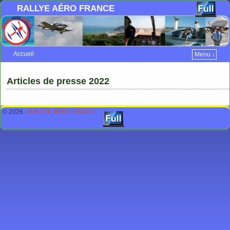
RALLYE AÉRO FRANCE
Accueil
Menu ↓
Skip to primary content
Aller au contenu secondaire
Articles de presse 2022
© 2026 -
RALLYE AÉRO FRANCE