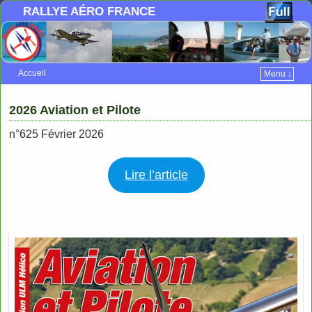
RALLYE AÉRO FRANCE
Accueil
Menu ↓
Skip to primary content
Aller au contenu secondaire
2026 Aviation et Pilote
n°625 Février 2026
Lire l’article