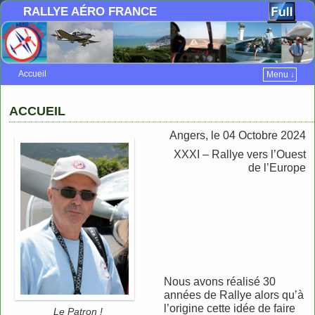
RALLYE AÉRO FRANCE
Accueil
Menu ↓
Skip to primary content
Aller au contenu secondaire
ACCUEIL
Angers, le 04 Octobre 2024
XXXI – Rallye vers l’Ouest
de l’Europe
Nous avons réalisé 30
années de Rallye alors qu’à
l’origine cette idée de faire
Le Patron !